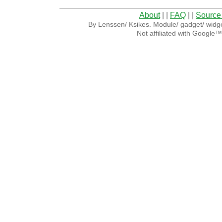
About
| |
FAQ
| |
Source
By Lenssen/ Ksikes. Module/ gadget/ widge
Not affiliated with Google™